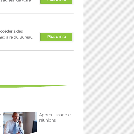
s au sein de votre
ccéder à des
Plus d'info
médiaire du Bureau
e
Apprentissage et
réunions
s