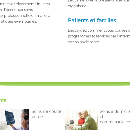
peut améliorer la prestation des soin
nir les déplacements inutiles
organisme.
re l'accès aux soins
interprofessionnelle en matière
Patients et familles
pratiques exemplaires.
Découvrez comment vous pouvez a
programmes et services par l'inter
des soins de santé.
nts
Soins de courte
Soins à domicil
durée
et
communautaire