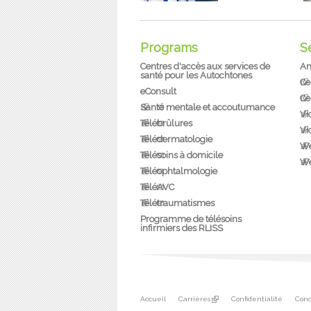
Programs
S
Centres d'accès aux services de
An
santé pour les Autochtones
Ce
eConsult
Ce
Santé mentale et accoutumance
Vi
Télébrûlures
Vi
Télédermatologie
We
Télésoins à domicile
We
Téléophtalmologie
TéléAVC
Télétraumatismes
Programme de télésoins
infirmiers des RLISS
Secondary menu
(link is external)
Accueil
Carrières
Confidentialité
Cond