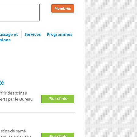
issage et
Services
Programmes
nions
té
rir des soins à
Plus d'info
erts par le Bureau
oins de santé
Plus d'info