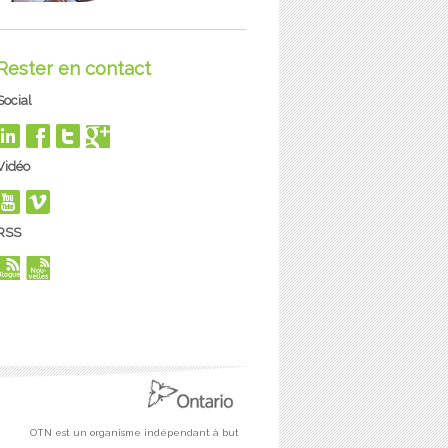
Rester en contact
Social
Vidéo
RSS
OTN est un organisme indépendant à but