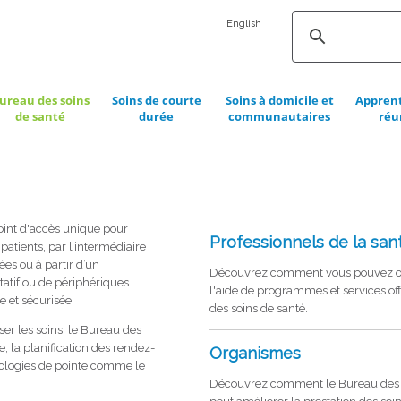
English
ureau des soins
Soins de courte
Soins à domicile et
Apprent
de santé
durée
communautaires
réu
oint d'accès unique pour
Professionnels de la san
 patients, par l’intermédiaire
es ou à partir d’un
Découvrez comment vous pouvez off
tatif ou de périphériques
l'aide de programmes et services off
e et sécurisée.
des soins de santé.
nser les soins, le Bureau des
e, la planification des rendez-
Organismes
hnologies de pointe comme le
Découvrez comment le Bureau des s